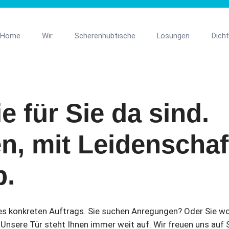
Home
Wir
Scherenhubtische
Lösungen
Dich
refreie Lösungen
Güterlifte
 und zuverlässige
Zielgerichtet, effizient und
ie für Sie da sind.
ät für Menschen mit
kostengünstig. Mit oder 
scherenhubtisch Herkules
Tandemscherenhubtisch A
ränkungen.
Personenbeförderung.
, mit Leidenschaft
b.
technik
Individueller Maschinenb
 für den optimalen Ablauf
Wir planen, konstruieren u
s konkreten Auftrags. Sie suchen Anregungen? Oder Sie wo
etriebsinternen Logistik.
bauen fast alles was sich 
Unsere Tür steht Ihnen immer weit auf. Wir freuen uns auf S
oder senkt.